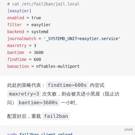
# cat /etc/fail2ban/jail.local
[easytier]
enabled
 = true
filter
  = easytier
backend
 = systemd
journalmatch
 = 
'_SYSTEMD_UNIT=easytier.service'
maxretry
 = 3
bantime
  = 3600
findtime
 = 600
banaction
 = nftables-multiport
此处的策略代表：
内尝试
findtime=600s
次失败，则会被关进小黑屋（阻止访
maxretry=3
问）
一小时。
bantime=3600s
配置好后，重载
fail2ban
shell
sudo
 fail2ban-client
 reload