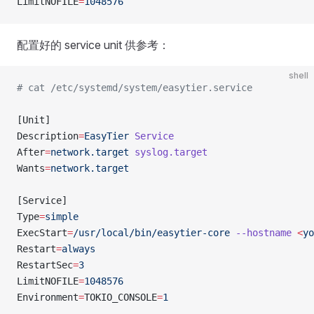
LimitNOFILE
=
1048576
配置好的 service unit 供参考：
shell
# cat /etc/systemd/system/easytier.service
[Unit]
Description
=
EasyTier
 Service
After
=
network.target
 syslog.target
Wants
=
network.target
[Service]
Type
=
simple
ExecStart
=
/usr/local/bin/easytier-core
 --hostname
 <
yo
Restart
=
always
RestartSec
=
3
LimitNOFILE
=
1048576
Environment
=
TOKIO_CONSOLE
=
1