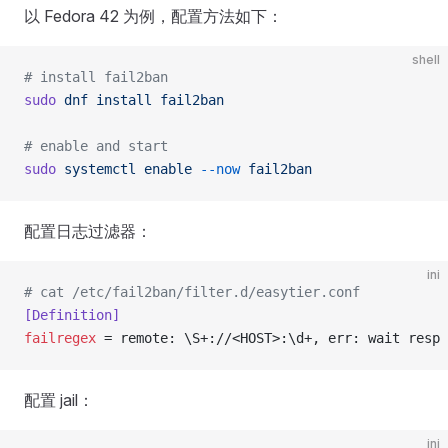
以 Fedora 42 为例，配置方法如下：
shell
# install fail2ban
sudo
 dnf
 install
 fail2ban
# enable and start
sudo
 systemctl
 enable
 --now
 fail2ban
配置日志过滤器：
ini
# cat /etc/fail2ban/filter.d/easytier.conf
[Definition]
failregex
 = remote: \S+://<HOST>:\d+, err: wait resp 
配置 jail：
ini