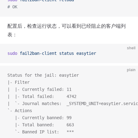
# OK
配置后，检查运行状态，可以看到已经阻止的客户端列
表：
shell
sudo
 fail2ban-client
 status
 easytier
plain
Status for the jail: easytier
|- Filter
|  |- Currently failed: 11
|  |- Total failed:     4742
|  `- Journal matches:  _SYSTEMD_UNIT=easytier.servic
`- Actions
   |- Currently banned: 99
   |- Total banned:     663
   `- Banned IP list:   ***